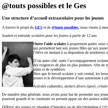
@touts possibles et le Ges
Une structure d’accueil extrascolaire pour les jeunes
A travers le projet du
GES
et de
@touts possibles
, nous visons à me
Soutien et entraide scolaires pour les jeunes à partir de 12 ans
Outre l’aide scolaire
à proprement parler, nous 
qui permettent tant aux jeunes filles qu’aux jeune
l’élève en mettant à sa disposition de nombreux out
D’un autre côté, outre l’accompagnement scolair
des exigences de plus en plus pointues. Afin de me
plans et de synthèses.
Bien que le travail scolaire y soit central, les heur
jeunes et le développement d’une autonomie à pl
Activités culturelles, ateliers divers (sport, créativi
De manière plus générale, nous avons pour but de permettre aux jeun
pourront grandir et se construire en prenant appui sur des assises solide
Défense des jeunes en situation d’injustice ou de discrimination à l’éc