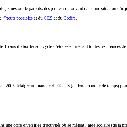
de jeunes ou de parents, des jeunes se trouvant dans une situation d’
inj
de
@touts possibles
et du
GES
et du
Codire
.
 15 ans d’aborder son cycle d’études en mettant toutes les chances de s
réé en 2005. Malgré un manque d’effectifs (et donc manque de temps) pour 
 une offre diversifiée d’activités où se mêlent l’aide scolaire (de la prem