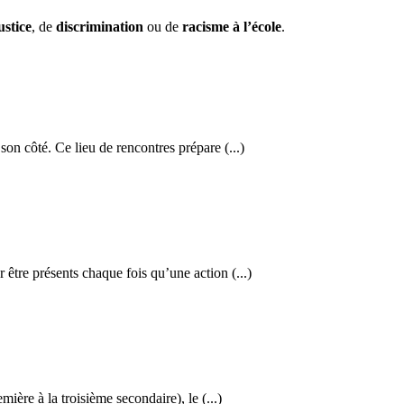
ustice
, de
discrimination
ou de
racisme à l’école
.
on côté. Ce lieu de rencontres prépare (...)
être présents chaque fois qu’une action (...)
ière à la troisième secondaire), le (...)