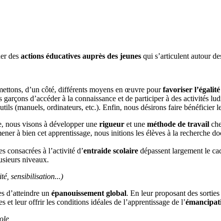
ner des
actions éducatives auprès des jeunes
qui s’articulent autour de
mettons, d’un côté, différents moyens en œuvre pour
favoriser l’égalit
s garçons d’accéder à la connaissance et de participer à des activités lu
ils (manuels, ordinateurs, etc.). Enfin, nous désirons faire bénéficier le
e, nous visons à développer une
rigueur
et une
méthode de travail
che
ner à bien cet apprentissage, nous initions les élèves à la recherche docu
es consacrées à l’activité d’
entraide scolaire
dépassent largement le cad
usieurs niveaux.
té, sensibilisation...)
es d’atteindre un
épanouissement global
. En leur proposant des sorties 
s et leur offrir les conditions idéales de l’apprentissage de l’
émancipatio
ole